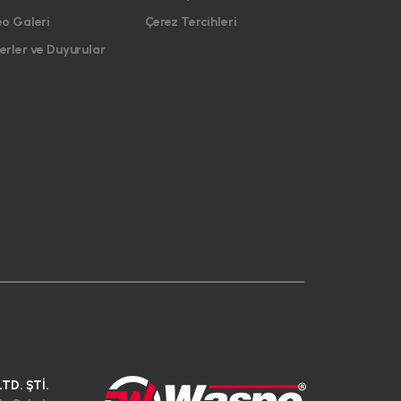
eo Galeri
Çerez Tercihleri
rler ve Duyurular
LTD. ŞTİ.