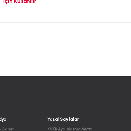
İçin Kullanılır
dya
Yasal Sayfalar
 Galeri
KVKK Aydınlatma Metni