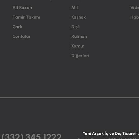
Alt Kazan
Mil
Vid
Tamir Takımı
Kasnak
Habe
Çark
Dişli
Contalar
Rulman
Kömür
Diğerleri
Yeni Arçek İç ve Dış Ticaret 
 (332) 345 1222