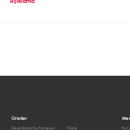
Açıklama
Ürünler
Me
Devirdaim Su Pompası
Flanş
Foto