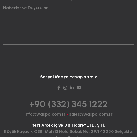
Haberler ve Duyurular
Sosyal Medya Hesaplarımız
+90 (332) 345 1222
info@waspo.com.tr
-
sales@waspo.com.tr
Yeni Arçek İç ve Dış Ticaret LTD. ŞTİ.
Büyük Kayacık OSB. Mah 13 Nolu Sokak No: 29/1 42250 Selçuklu,