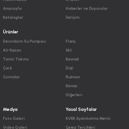
Anasayfa
Haberler ve Duyurular
Kataloglar
İletişim
Ürünler
Devirdaim Su Pompası
Flanş
Alt Kazan
Mil
Tamir Takımı
Kasnak
Çark
Dişli
Contalar
Rulman
Kömür
Diğerleri
Medya
Yasal Sayfalar
Foto Galeri
KVKK Aydınlatma Metni
Video Galeri
Çerez Tercihleri