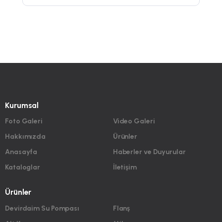
Kurumsal
Foto Galeri
Video Galeri
Hakkımızda
Ürünler
Anasayfa
Haberler ve Duyurular
Kataloglar
İletişim
Ürünler
Devirdaim Su Pompası
Flanş