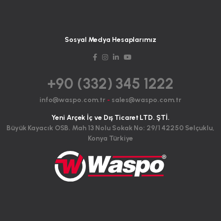
Sosyal Medya Hesaplarımız
+90 (332) 345 1222
info@waspo.com.tr
-
sales@waspo.com.tr
Yeni Arçek İç ve Dış Ticaret LTD. ŞTİ.
Büyük Kayacık OSB. Mah 13 Nolu Sokak No: 29/1 42250 Selçuklu,
Konya Türkiye