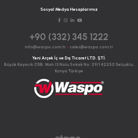
Sosyal Medya Hesaplarımız
+90 (332) 345 1222
info@waspo.com.tr
-
sales@waspo.com.tr
Yeni Arçek İç ve Dış Ticaret LTD. ŞTİ.
Büyük Kayacık OSB. Mah 13 Nolu Sokak No: 29/1 42250 Selçuklu,
Konya Türkiye