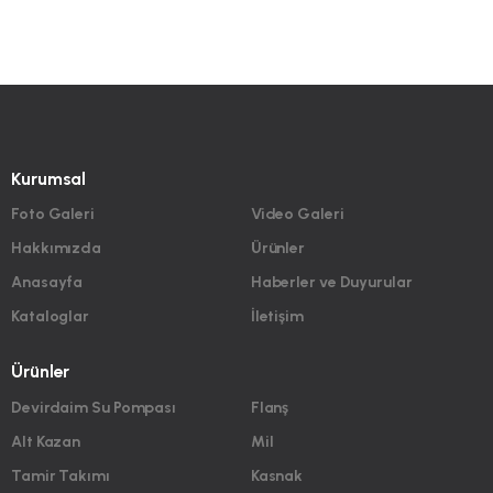
Kurumsal
Foto Galeri
Video Galeri
Hakkımızda
Ürünler
Anasayfa
Haberler ve Duyurular
Kataloglar
İletişim
Ürünler
Devirdaim Su Pompası
Flanş
Alt Kazan
Mil
Tamir Takımı
Kasnak