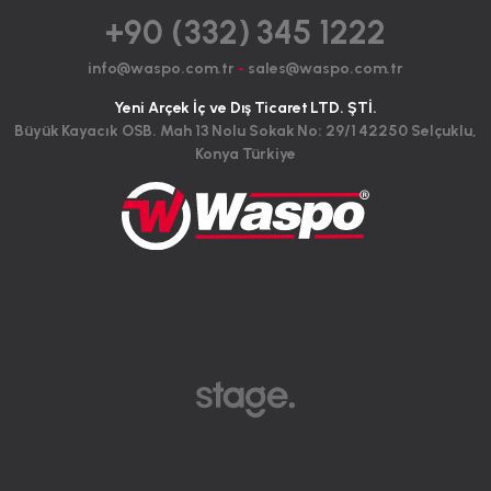
+90 (332) 345 1222
info@waspo.com.tr
-
sales@waspo.com.tr
Yeni Arçek İç ve Dış Ticaret LTD. ŞTİ.
Büyük Kayacık OSB. Mah 13 Nolu Sokak No: 29/1 42250 Selçuklu,
Konya Türkiye