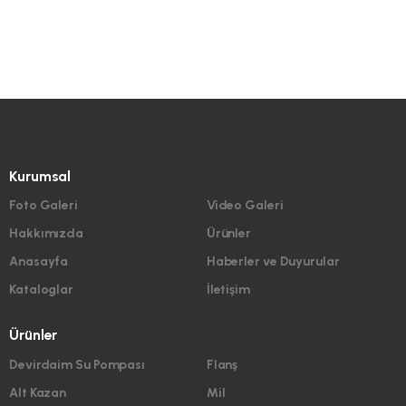
Kurumsal
Foto Galeri
Video Galeri
Hakkımızda
Ürünler
Anasayfa
Haberler ve Duyurular
Kataloglar
İletişim
Ürünler
Devirdaim Su Pompası
Flanş
Alt Kazan
Mil