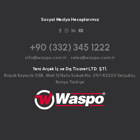
Sosyal Medya Hesaplarımız
+90 (332) 345 1222
info@waspo.com.tr
-
sales@waspo.com.tr
Yeni Arçek İç ve Dış Ticaret LTD. ŞTİ.
Büyük Kayacık OSB. Mah 13 Nolu Sokak No: 29/1 42250 Selçuklu,
Konya Türkiye