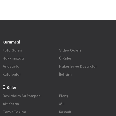
Kurumsal
Foto Galeri
Video Galeri
Hakkımızda
Ürünler
Anasayfa
Haberler ve Duyurular
Kataloglar
İletişim
Ürünler
Devirdaim Su Pompası
Flanş
Alt Kazan
Mil
Tamir Takımı
Kasnak