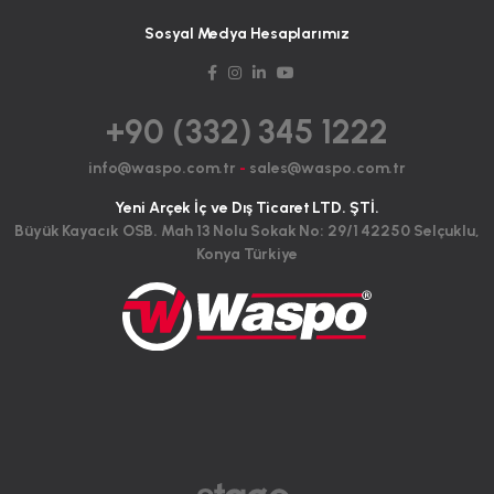
Sosyal Medya Hesaplarımız
+90 (332) 345 1222
info@waspo.com.tr
-
sales@waspo.com.tr
Yeni Arçek İç ve Dış Ticaret LTD. ŞTİ.
Büyük Kayacık OSB. Mah 13 Nolu Sokak No: 29/1 42250 Selçuklu,
Konya Türkiye