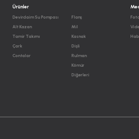
Ürünler
Me
Devirdaim Su Pompası
Flanş
Foto
Alt Kazan
Mil
Vid
Tamir Takımı
Kasnak
Habe
Çark
Dişli
Contalar
Rulman
Kömür
Diğerleri