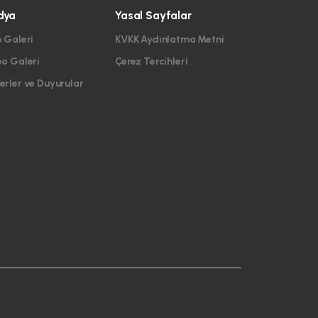
dya
Yasal Sayfalar
 Galeri
KVKK Aydınlatma Metni
eo Galeri
Çerez Tercihleri
rler ve Duyurular