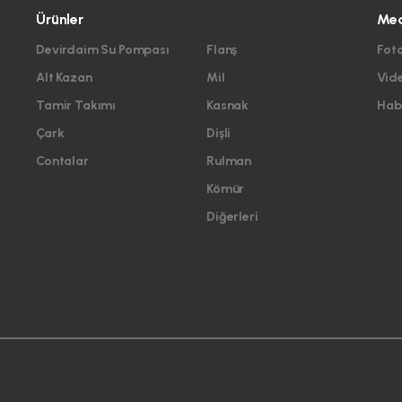
Ürünler
Me
Devirdaim Su Pompası
Flanş
Foto
Alt Kazan
Mil
Vid
Tamir Takımı
Kasnak
Habe
Çark
Dişli
Contalar
Rulman
Kömür
Diğerleri