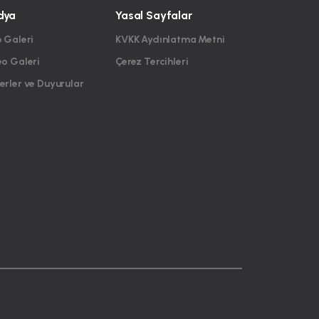
dya
Yasal Sayfalar
 Galeri
KVKK Aydınlatma Metni
eo Galeri
Çerez Tercihleri
rler ve Duyurular