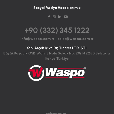
Sosyal Medya Hesaplarımız
+90 (332) 345 1222
info@waspo.com.tr
-
sales@waspo.com.tr
Yeni Arçek İç ve Dış Ticaret LTD. ŞTİ.
Büyük Kayacık OSB. Mah 13 Nolu Sokak No: 29/1 42250 Selçuklu,
Konya Türkiye