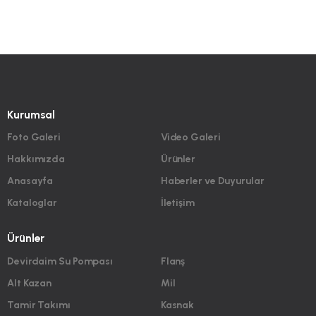
Kurumsal
Foto Galeri
Video Galeri
Hakkımızda
Ürünler
Anasayfa
Haberler ve Duyurular
Kataloglar
İletişim
Ürünler
Devirdaim Su Pompası
Flanş
Alt Kazan
Mil
Tamir Takımı
Kasnak