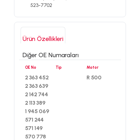
523-7702
Ürün Özellikleri
Diğer OE Numaraları
OE No
Tip
Motor
2 363 452
R 500
2 363 639
2 142 744
2 113 389
1 945 069
571 244
571 149
570 778