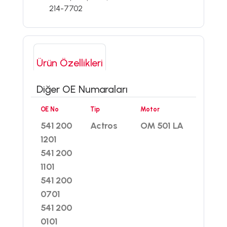
214-7702
Ürün Özellikleri
Diğer OE Numaraları
OE No
Tip
Motor
541 200
Actros
OM 501 LA
1201
541 200
1101
541 200
0701
541 200
0101