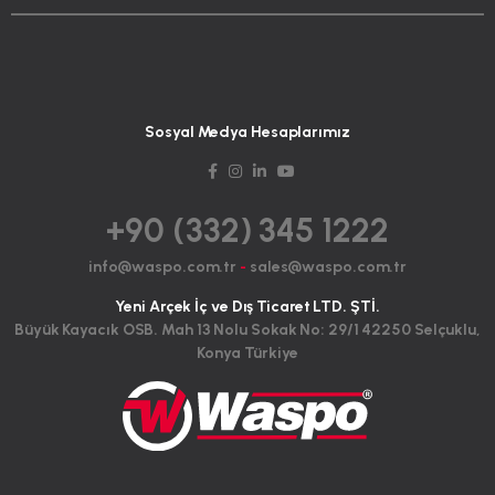
Sosyal Medya Hesaplarımız
+90 (332) 345 1222
info@waspo.com.tr
-
sales@waspo.com.tr
Yeni Arçek İç ve Dış Ticaret LTD. ŞTİ.
Büyük Kayacık OSB. Mah 13 Nolu Sokak No: 29/1 42250 Selçuklu,
Konya Türkiye