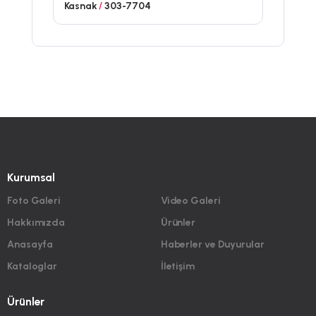
Kasnak
/
303-7704
Kurumsal
Foto Galeri
Video Galeri
Hakkımızda
Ürünler
Anasayfa
Haberler ve Duyurular
Kataloglar
İletişim
Ürünler