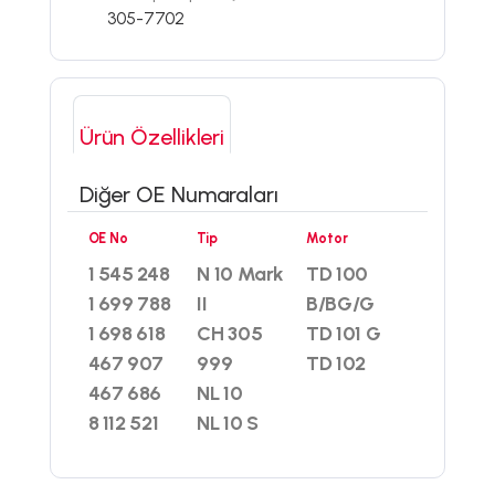
305-7702
Ürün Özellikleri
Diğer OE Numaraları
OE No
Tip
Motor
1 545 248
N 10 Mark
TD 100
1 699 788
II
B/BG/G
1 698 618
CH 305
TD 101 G
467 907
999
TD 102
467 686
NL 10
8 112 521
NL 10 S