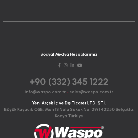
Sosyal Medya Hesaplarımız
+90 (332) 345 1222
info@waspo.com.tr
-
sales@waspo.com.tr
Yeni Arçek İç ve Dış Ticaret LTD. ŞTİ.
Büyük Kayacık OSB. Mah 13 Nolu Sokak No: 29/1 42250 Selçuklu,
Konya Türkiye