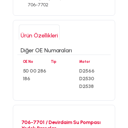
706-7702
Ürün Özellikleri
Diğer OE Numaraları
OE No
Tip
Motor
50 00 286
D2566
186
D2530
D2538
706-7701 / Devirdaim Su Pompası