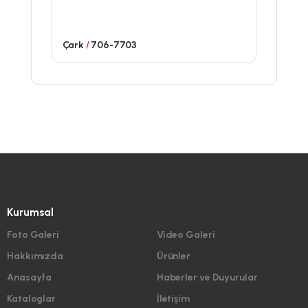
Çark
/
706-7703
Kurumsal
Foto Galeri
Video Galeri
Hakkımızda
Ürünler
Anasayfa
Haberler ve Duyurular
Kataloglar
İletişim