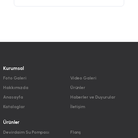
Kurumsal
Foto Galeri
Video Galeri
Hakkımızda
Ürünler
Anasayfa
Haberler ve Duyurular
Kataloglar
İletişim
Ürünler
Devirdaim Su Pompası
Flanş