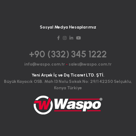
Sosyal Medya Hesaplarımız
+90 (332) 345 1222
info@waspo.com.tr
-
sales@waspo.com.tr
Yeni Arçek İç ve Dış Ticaret LTD. ŞTİ.
Büyük Kayacık OSB. Mah 13 Nolu Sokak No: 29/1 42250 Selçuklu,
Konya Türkiye