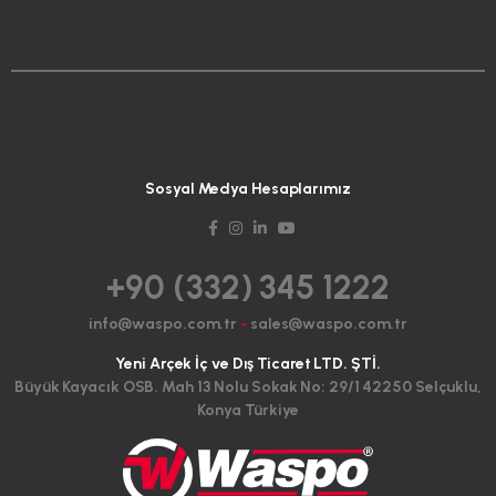
Sosyal Medya Hesaplarımız
+90 (332) 345 1222
info@waspo.com.tr
-
sales@waspo.com.tr
Yeni Arçek İç ve Dış Ticaret LTD. ŞTİ.
Büyük Kayacık OSB. Mah 13 Nolu Sokak No: 29/1 42250 Selçuklu,
Konya Türkiye