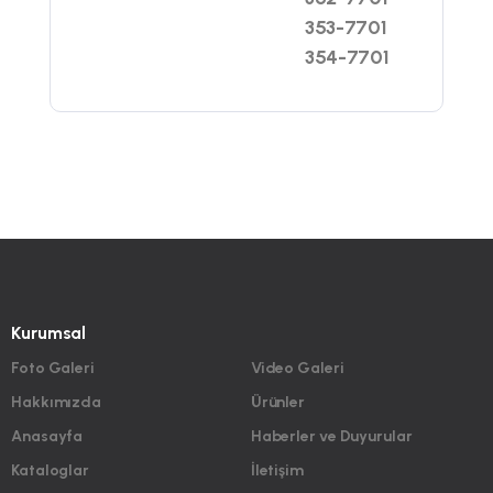
353-7701
354-7701
Kurumsal
Foto Galeri
Video Galeri
Hakkımızda
Ürünler
Anasayfa
Haberler ve Duyurular
Kataloglar
İletişim