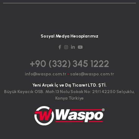
Sosyal Medya Hesaplarımız
+90 (332) 345 1222
info@waspo.com.tr
-
sales@waspo.com.tr
Yeni Arçek İç ve Dış Ticaret LTD. ŞTİ.
Büyük Kayacık OSB. Mah 13 Nolu Sokak No: 29/1 42250 Selçuklu,
Konya Türkiye