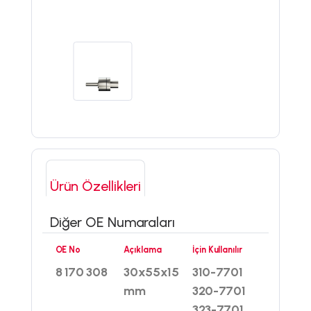
Ürün Özellikleri
Diğer OE Numaraları
OE No
Açıklama
İçin Kullanılır
8 170 308
30x55x15
310-7701
mm
320-7701
323-7701