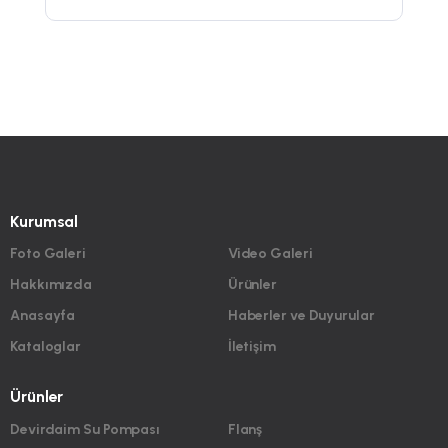
Kurumsal
Foto Galeri
Video Galeri
Hakkımızda
Ürünler
Anasayfa
Haberler ve Duyurular
Kataloglar
İletişim
Ürünler
Devirdaim Su Pompası
Flanş