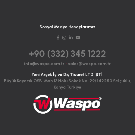
Sosyal Medya Hesaplarımız
+90 (332) 345 1222
info@waspo.com.tr
-
sales@waspo.com.tr
Yeni Arçek İç ve Dış Ticaret LTD. ŞTİ.
Büyük Kayacık OSB. Mah 13 Nolu Sokak No: 29/1 42250 Selçuklu,
Konya Türkiye