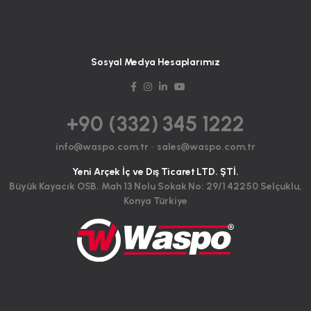
Sosyal Medya Hesaplarımız
+90 (332) 345 1222
info@waspo.com.tr
-
sales@waspo.com.tr
Yeni Arçek İç ve Dış Ticaret LTD. ŞTİ.
Büyük Kayacık OSB. Mah 13 Nolu Sokak No: 29/1 42250 Selçuklu,
Konya Türkiye