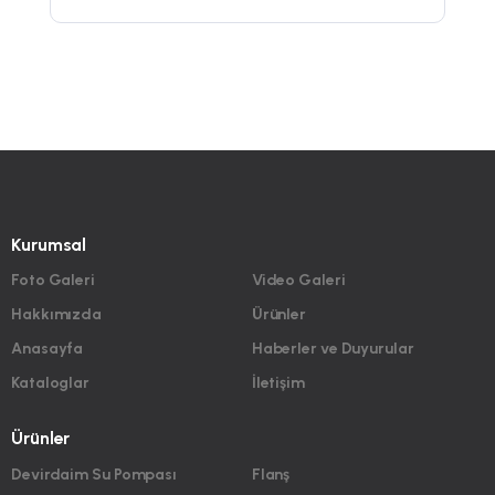
Kurumsal
Foto Galeri
Video Galeri
Hakkımızda
Ürünler
Anasayfa
Haberler ve Duyurular
Kataloglar
İletişim
Ürünler
Devirdaim Su Pompası
Flanş