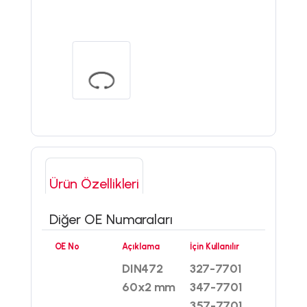
Ürün Özellikleri
Diğer OE Numaraları
OE No
Açıklama
İçin Kullanılır
DIN472
327-7701
60x2 mm
347-7701
357-7701