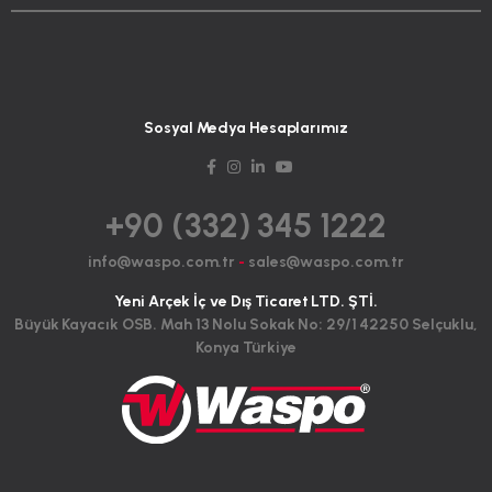
Sosyal Medya Hesaplarımız
+90 (332) 345 1222
info@waspo.com.tr
-
sales@waspo.com.tr
Yeni Arçek İç ve Dış Ticaret LTD. ŞTİ.
Büyük Kayacık OSB. Mah 13 Nolu Sokak No: 29/1 42250 Selçuklu,
Konya Türkiye