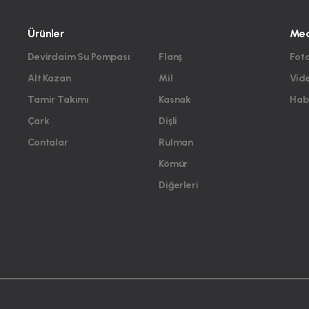
Ürünler
Me
Devirdaim Su Pompası
Flanş
Foto
Alt Kazan
Mil
Vid
Tamir Takımı
Kasnak
Habe
Çark
Dişli
Contalar
Rulman
Kömür
Diğerleri