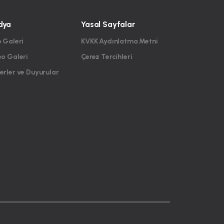
dya
Yasal Sayfalar
 Galeri
KVKK Aydınlatma Metni
eo Galeri
Çerez Tercihleri
rler ve Duyurular