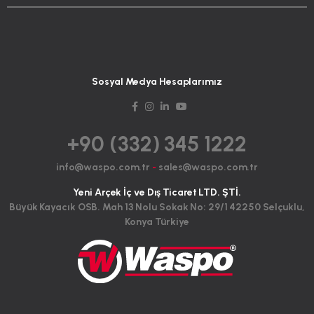
Sosyal Medya Hesaplarımız
+90 (332) 345 1222
info@waspo.com.tr
-
sales@waspo.com.tr
Yeni Arçek İç ve Dış Ticaret LTD. ŞTİ.
Büyük Kayacık OSB. Mah 13 Nolu Sokak No: 29/1 42250 Selçuklu,
Konya Türkiye