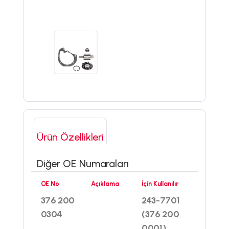
Ürün Özellikleri
Diğer OE Numaraları
OE No
Açıklama
İçin Kullanılır
376 200
243-7701
0304
(376 200
0001)