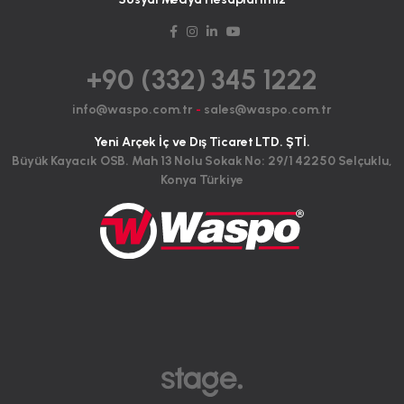
+90 (332) 345 1222
info@waspo.com.tr
-
sales@waspo.com.tr
Yeni Arçek İç ve Dış Ticaret LTD. ŞTİ.
Büyük Kayacık OSB. Mah 13 Nolu Sokak No: 29/1 42250 Selçuklu,
Konya Türkiye