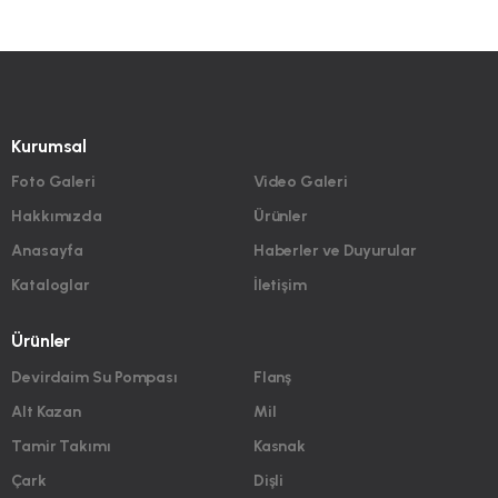
Kurumsal
Foto Galeri
Video Galeri
Hakkımızda
Ürünler
Anasayfa
Haberler ve Duyurular
Kataloglar
İletişim
Ürünler
Devirdaim Su Pompası
Flanş
Alt Kazan
Mil
Tamir Takımı
Kasnak
Çark
Dişli