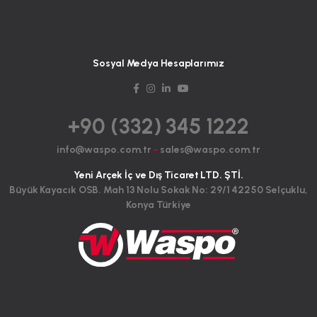
Sosyal Medya Hesaplarımız
+90 (332) 345 1222
info@waspo.com.tr
-
sales@waspo.com.tr
Yeni Arçek İç ve Dış Ticaret LTD. ŞTİ.
Büyük Kayacık OSB. Mah 13 Nolu Sokak No: 29/1 42250 Selçuklu,
Konya Türkiye