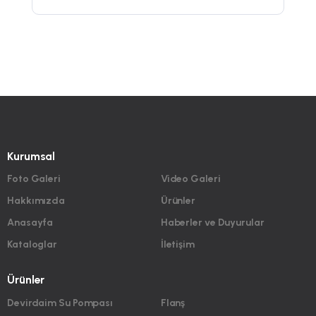
Kurumsal
Foto Galeri
Video Galeri
Hakkımızda
Ürünler
Anasayfa
Haberler ve Duyurular
Kataloglar
İletişim
Ürünler
Devirdaim Su Pompası
Flanş