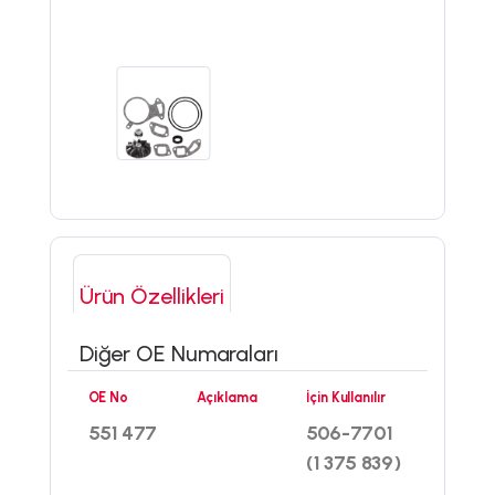
Ürün Özellikleri
Diğer OE Numaraları
OE No
Açıklama
İçin Kullanılır
551 477
506-7701
(1 375 839)