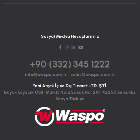
Sosyal Medya Hesaplarımız
+90 (332) 345 1222
info@waspo.com.tr
-
sales@waspo.com.tr
Yeni Arçek İç ve Dış Ticaret LTD. ŞTİ.
Büyük Kayacık OSB. Mah 13 Nolu Sokak No: 29/1 42250 Selçuklu,
Konya Türkiye