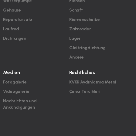
Wasserpumpe
Flansch
Gehäuse
Schaft
Reparatursatz
Riemenscheibe
Laufrad
Zahnräder
Dichtungen
Lager
Gleitringdichtung
Andere
Medien
Rechtliches
Fotogalerie
KVKK Aydınlatma Metni
Videogalerie
Çerez Tercihleri
Nachrichten und
Ankündigungen