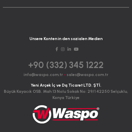
Unsere Konten in den sozialen Medien
+90 (332) 345 1222
info@waspo.com.tr
-
sales@waspo.com.tr
Yeni Arçek İç ve Dış Ticaret LTD. ŞTİ.
Büyük Kayacık OSB. Mah 13 Nolu Sokak No: 29/1 42250 Selçuklu,
Konya Türkiye