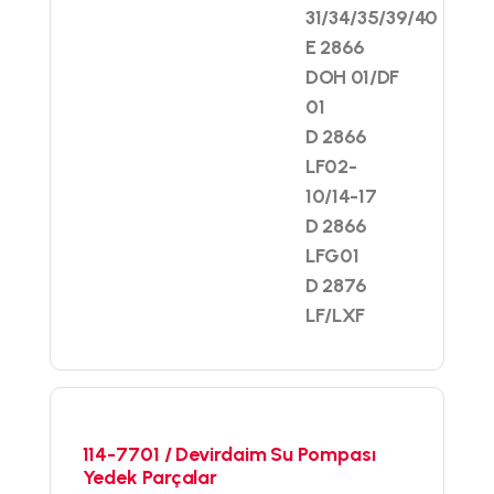
31/34/35/39/40
E 2866
DOH 01/DF
01
D 2866
LF02-
10/14-17
D 2866
LFG01
D 2876
LF/LXF
114-7701 / Devirdaim Su Pompası
Yedek Parçalar