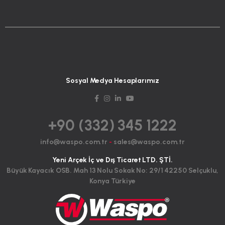
Sosyal Medya Hesaplarımız
+90 (332) 345 1222
info@waspo.com.tr
-
sales@waspo.com.tr
Yeni Arçek İç ve Dış Ticaret LTD. ŞTİ.
Büyük Kayacık OSB. Mah 13 Nolu Sokak No: 29/1 42250 Selçuklu,
Konya Türkiye