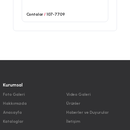
Contalar
/
107-7709
Kurumsal
Foto Galeri
Video Galeri
Hakkımızda
Ürünler
Anasayfa
Haberler ve Duyurular
Kataloglar
İletişim