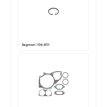
Segman
/
106-8111