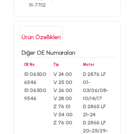
111-7702
Ürün Özellikleri
Diğer OE Numaraları
OE No
Tip
Motor
51 06500
V 24 00
D 2876 LF
6546
V 25 00
01-
51 06500
V 26 00
03/06/08-
9546
V 28 00
10/14/17
Z 76 01
D 2865 LF
V 54 00
21-24
Z 76 00
D 2866 LF
20-25/29-