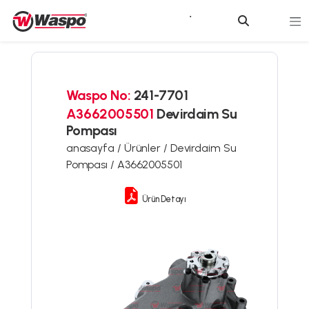
Waspo No:
241-7701
A3662005501
Devirdaim Su
Pompası
anasayfa /
Ürünler /
Devirdaim Su
Pompası /
A3662005501
Ürün Detayı