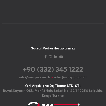
Sosyal Medya Hesaplarımız
+90 (332) 345 1222
info@waspo.com.tr
-
sales@waspo.com.tr
Yeni Arçek İç ve Dış Ticaret LTD. ŞTİ.
Büyük Kayacık OSB. Mah 13 Nolu Sokak No: 29/1 42250 Selçuklu,
Konya Türkiye