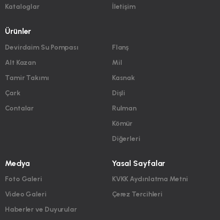
Kataloglar
İletişim
Ürünler
Devirdaim Su Pompası
Flanş
Alt Kazan
Mil
Tamir Takımı
Kasnak
Çark
Dişli
Contalar
Rulman
Kömür
Diğerleri
Medya
Yasal Sayfalar
Foto Galeri
KVKK Aydınlatma Metni
Video Galeri
Çerez Tercihleri
Haberler ve Duyurular