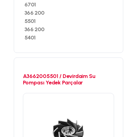
6701
366 200
5501
366 200
5401
A3662005501 / Devirdaim Su
Pompası Yedek Parçalar