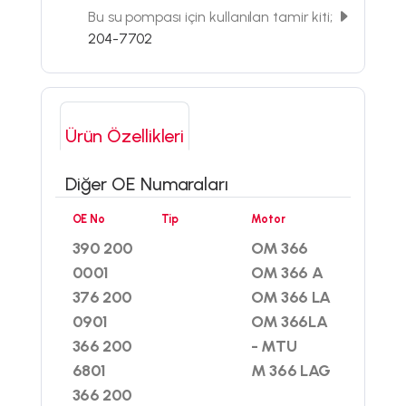
Bu su pompası için kullanılan tamir kiti;
204-7702
Ürün Özellikleri
Diğer OE Numaraları
OE No
Tip
Motor
390 200
OM 366
0001
OM 366 A
376 200
OM 366 LA
0901
OM 366LA
366 200
- MTU
6801
M 366 LAG
366 200