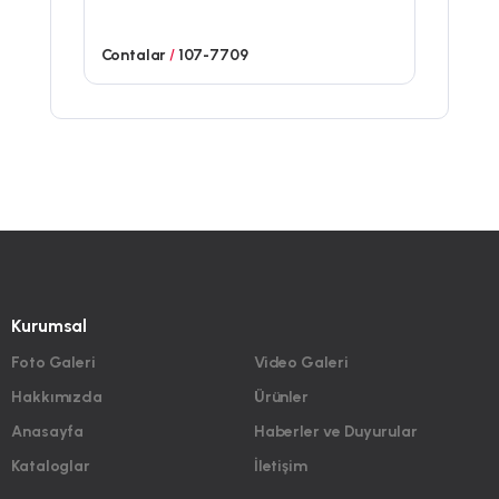
Contalar
/
107-7709
Kurumsal
Foto Galeri
Video Galeri
Hakkımızda
Ürünler
Anasayfa
Haberler ve Duyurular
Kataloglar
İletişim