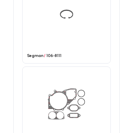
Segman
/
106-8111