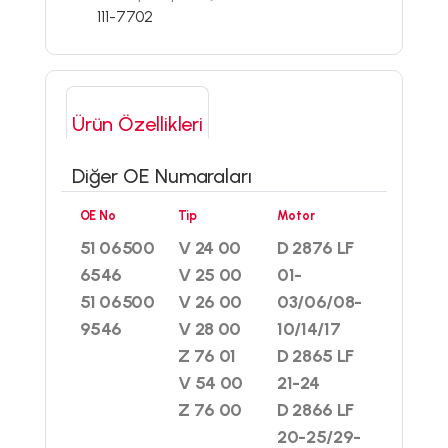
111-7702
Ürün Özellikleri
Diğer OE Numaraları
OE No
Tip
Motor
51 06500
V 24 00
D 2876 LF
6546
V 25 00
01-
51 06500
V 26 00
03/06/08-
9546
V 28 00
10/14/17
Z 76 01
D 2865 LF
V 54 00
21-24
Z 76 00
D 2866 LF
20-25/29-