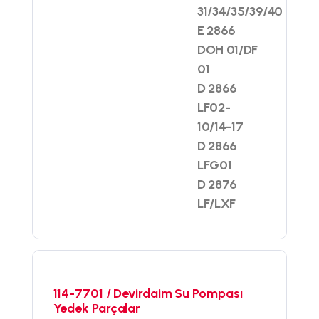
31/34/35/39/40
E 2866
DOH 01/DF
01
D 2866
LF02-
10/14-17
D 2866
LFG01
D 2876
LF/LXF
114-7701 / Devirdaim Su Pompası
Yedek Parçalar