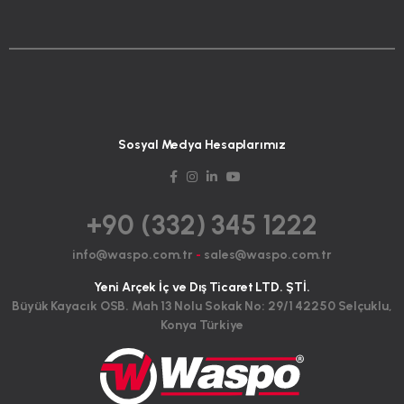
Sosyal Medya Hesaplarımız
+90 (332) 345 1222
info@waspo.com.tr
-
sales@waspo.com.tr
Yeni Arçek İç ve Dış Ticaret LTD. ŞTİ.
Büyük Kayacık OSB. Mah 13 Nolu Sokak No: 29/1 42250 Selçuklu,
Konya Türkiye