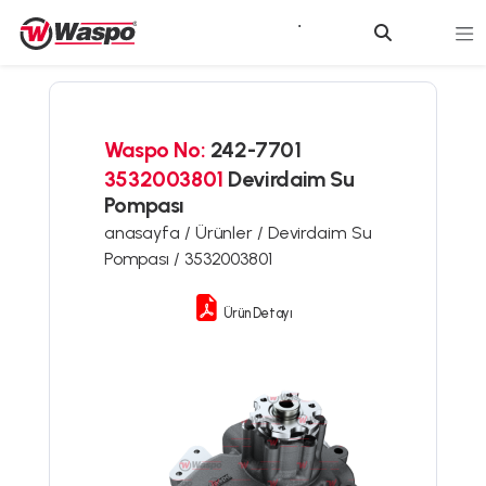
Waspo No:
242-7701
3532003801
Devirdaim Su
Pompası
anasayfa /
Ürünler /
Devirdaim Su
Pompası /
3532003801
Ürün Detayı