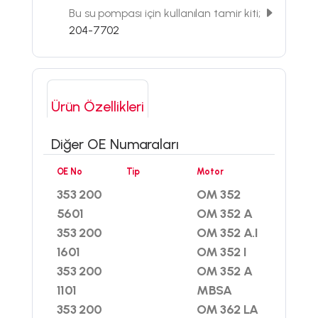
Bu su pompası için kullanılan tamir kiti;
204-7702
Ürün Özellikleri
Diğer OE Numaraları
OE No
Tip
Motor
353 200
OM 352
5601
OM 352 A
353 200
OM 352 A.I
1601
OM 352 I
353 200
OM 352 A
1101
MBSA
353 200
OM 362 LA