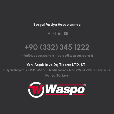
Sosyal Medya Hesaplarımız
+90 (332) 345 1222
info@waspo.com.tr
-
sales@waspo.com.tr
Yeni Arçek İç ve Dış Ticaret LTD. ŞTİ.
Büyük Kayacık OSB. Mah 13 Nolu Sokak No: 29/1 42250 Selçuklu,
Konya Türkiye