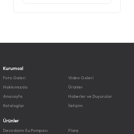
Kurumsal
Foto Galeri
Video Galeri
Hakkımızda
Ürünler
Anasayfa
Haberler ve Duyurular
Kataloglar
İletişim
Ürünler
Devirdaim Su Pompası
Flanş