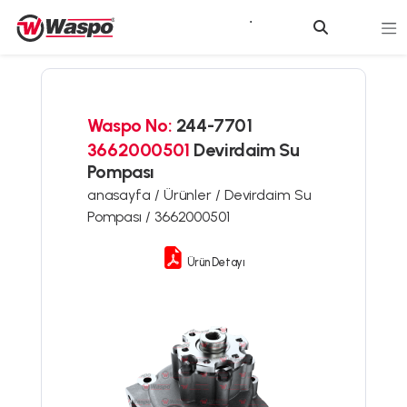
Waspo No:
244-7701
3662000501
Devirdaim Su
Pompası
anasayfa /
Ürünler /
Devirdaim Su
Pompası /
3662000501
Ürün Detayı