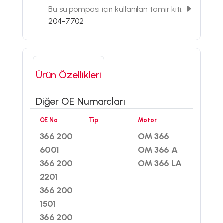
Bu su pompası için kullanılan tamir kiti;
204-7702
Ürün Özellikleri
Diğer OE Numaraları
OE No
Tip
Motor
366 200
OM 366
6001
OM 366 A
366 200
OM 366 LA
2201
366 200
1501
366 200