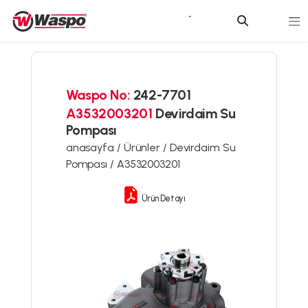
Waspo No:
242-7701
A3532003201
Devirdaim Su
Pompası
anasayfa /
Ürünler /
Devirdaim Su
Pompası /
A3532003201
Ürün Detayı