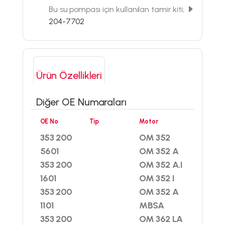
Bu su pompası için kullanılan tamir kiti;
204-7702
Ürün Özellikleri
Diğer OE Numaraları
OE No
Tip
Motor
353 200
OM 352
5601
OM 352 A
353 200
OM 352 A.I
1601
OM 352 I
353 200
OM 352 A
1101
MBSA
353 200
OM 362 LA