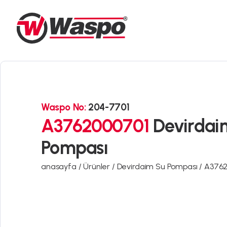
Waspo No:
204-7701
A3762000701
Devirdai
Pompası
anasayfa /
Ürünler /
Devirdaim Su Pompası /
A3762