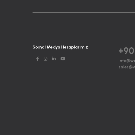
Sosyal Medya Hesaplarımız
+90
info@w
sales@w