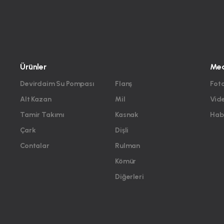
Ürünler
Me
Devirdaim Su Pompası
Flanş
Foto
Alt Kazan
Mil
Vid
Tamir Takımı
Kasnak
Habe
Çark
Dişli
Contalar
Rulman
Kömür
Diğerleri