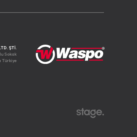
LTD. ŞTİ.
lu Sokak
a Türkiye