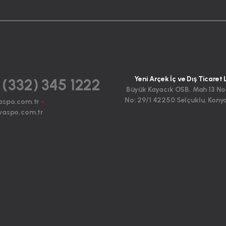
Yeni Arçek İç ve Dış Ticaret 
 (332) 345 1222
Büyük Kayacık OSB. Mah 13 No
No: 29/1 42250 Selçuklu, Kony
aspo.com.tr
-
aspo.com.tr