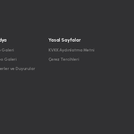
dya
Yasal Sayfalar
 Galeri
KVKK Aydınlatma Metni
eo Galeri
Çerez Tercihleri
rler ve Duyurular