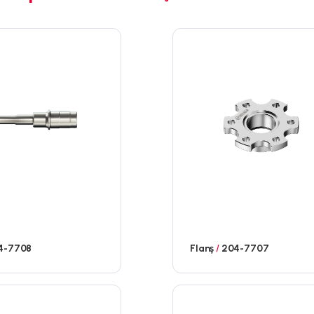
4-7708
Flanş
/
204-7707