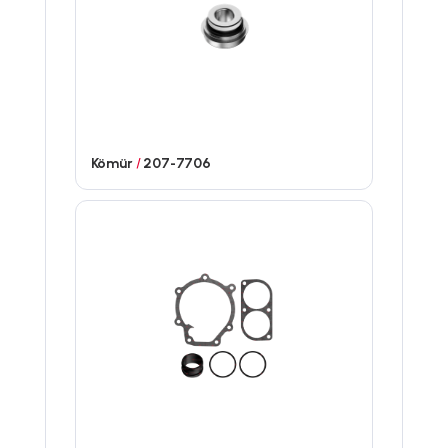
Kömür
/
207-7706