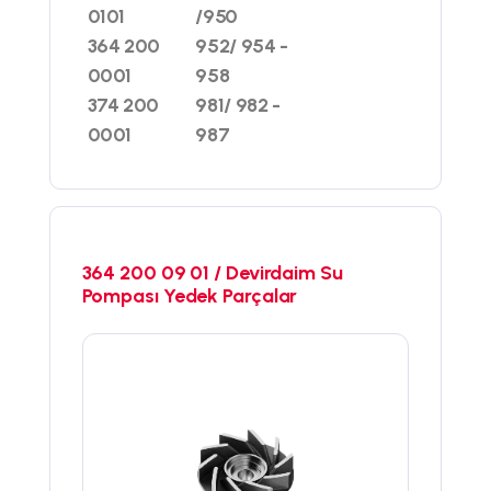
0101
/950
364 200
952/ 954 -
0001
958
374 200
981/ 982 -
0001
987
364 200 09 01 / Devirdaim Su
Pompası Yedek Parçalar