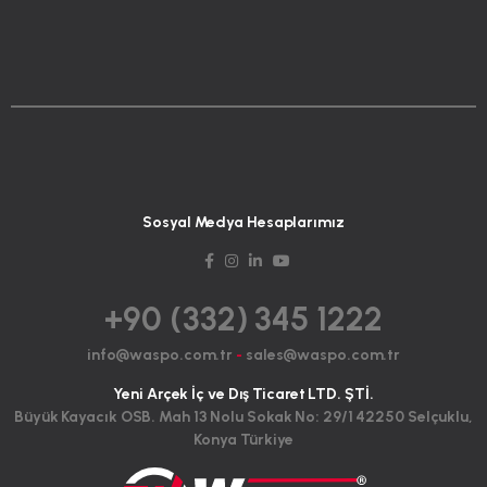
Sosyal Medya Hesaplarımız
+90 (332) 345 1222
info@waspo.com.tr
-
sales@waspo.com.tr
Yeni Arçek İç ve Dış Ticaret LTD. ŞTİ.
Büyük Kayacık OSB. Mah 13 Nolu Sokak No: 29/1 42250 Selçuklu,
Konya Türkiye