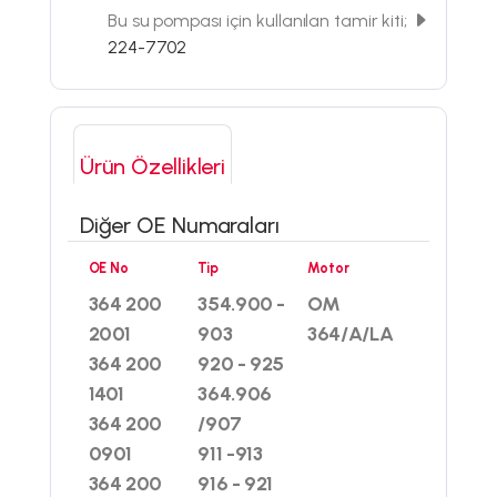
Bu su pompası için kullanılan tamir kiti;
224-7702
Ürün Özellikleri
Diğer OE Numaraları
OE No
Tip
Motor
364 200
354.900 -
OM
2001
903
364/A/LA
364 200
920 - 925
1401
364.906
364 200
/907
0901
911 -913
364 200
916 - 921