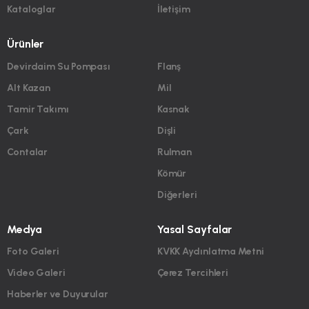
Kataloglar
İletişim
Ürünler
Devirdaim Su Pompası
Flanş
Alt Kazan
Mil
Tamir Takımı
Kasnak
Çark
Dişli
Contalar
Rulman
Kömür
Diğerleri
Medya
Yasal Sayfalar
Foto Galeri
KVKK Aydınlatma Metni
Video Galeri
Çerez Tercihleri
Haberler ve Duyurular