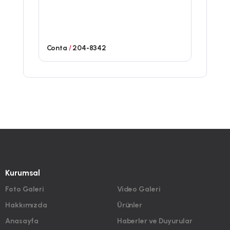
Conta
/
204-8342
Kurumsal
Foto Galeri
Video Galeri
Hakkımızda
Ürünler
Anasayfa
Haberler ve Duyurular