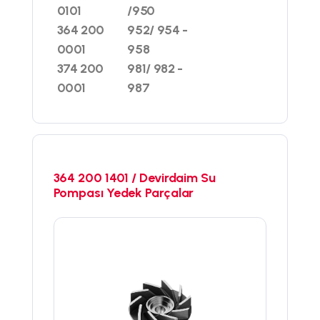
0101
/950
364 200
952/ 954 -
0001
958
374 200
981/ 982 -
0001
987
364 200 1401 / Devirdaim Su
Pompası Yedek Parçalar