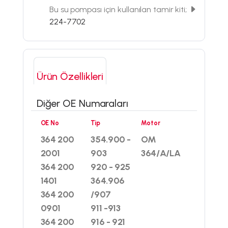
Bu su pompası için kullanılan tamir kiti;
224-7702
Ürün Özellikleri
Diğer OE Numaraları
OE No
Tip
Motor
364 200
354.900 -
OM
2001
903
364/A/LA
364 200
920 - 925
1401
364.906
364 200
/907
0901
911 -913
364 200
916 - 921