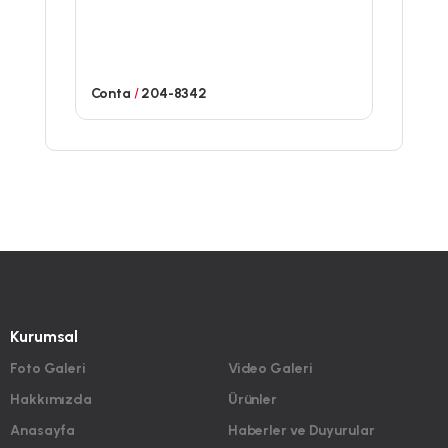
Conta
/
204-8342
Kurumsal
Foto Galeri
Video Galeri
Hakkımızda
Ürünler
Anasayfa
Haberler ve Duyurular