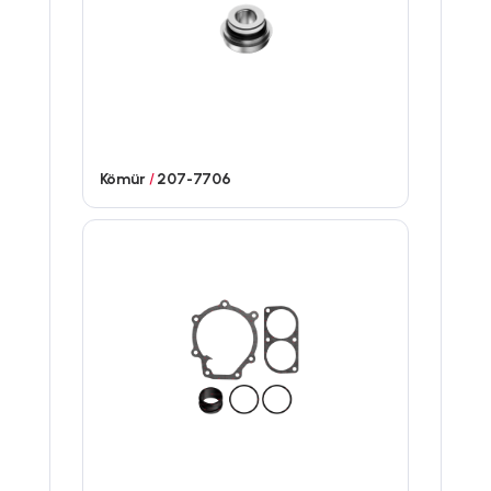
Kömür
/
207-7706