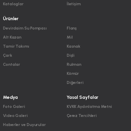
Kataloglar
İletişim
Ürünler
Devirdaim Su Pompası
Flanş
Alt Kazan
Mil
Tamir Takımı
Kasnak
Çark
Dişli
Contalar
Rulman
Kömür
Diğerleri
Medya
Yasal Sayfalar
Foto Galeri
KVKK Aydınlatma Metni
Video Galeri
Çerez Tercihleri
Haberler ve Duyurular