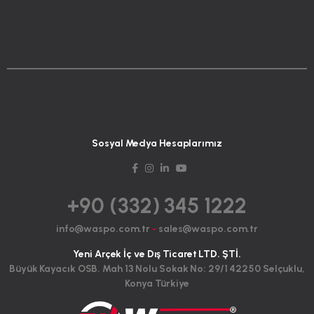
Sosyal Medya Hesaplarımız
+90 (332) 345 1222
info@waspo.com.tr
-
sales@waspo.com.tr
Yeni Arçek İç ve Dış Ticaret LTD. ŞTİ.
Büyük Kayacık OSB. Mah 13 Nolu Sokak No: 29/1 42250 Selçuklu,
Konya Türkiye