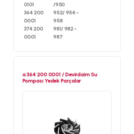
0101
/950
364 200
952/ 954 -
0001
958
374 200
981/ 982 -
0001
987
a 364 200 0001 / Devirdaim Su
Pompası Yedek Parçalar