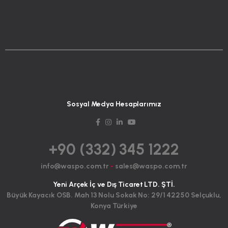
Sosyal Medya Hesaplarımız
+90 (332) 345 1222
info@waspo.com.tr
-
sales@waspo.com.tr
Yeni Arçek İç ve Dış Ticaret LTD. ŞTİ.
Büyük Kayacık OSB. Mah 13 Nolu Sokak No: 29/1 42250 Selçuklu,
Konya Türkiye