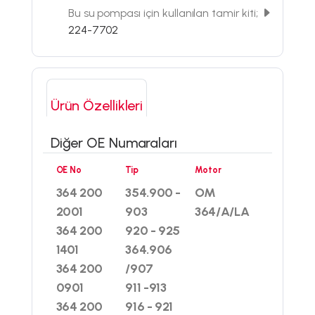
Bu su pompası için kullanılan tamir kiti;
224-7702
Ürün Özellikleri
Diğer OE Numaraları
OE No
Tip
Motor
364 200
354.900 -
OM
2001
903
364/A/LA
364 200
920 - 925
1401
364.906
364 200
/907
0901
911 -913
364 200
916 - 921