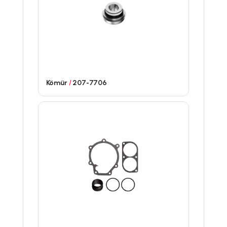
Kömür
/
207-7706