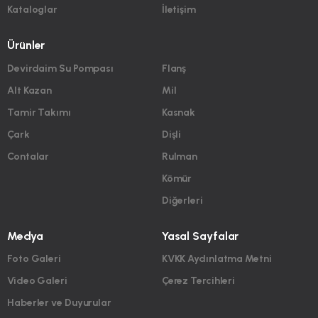
Kataloglar
İletişim
Ürünler
Devirdaim Su Pompası
Flanş
Alt Kazan
Mil
Tamir Takımı
Kasnak
Çark
Dişli
Contalar
Rulman
Kömür
Diğerleri
Medya
Yasal Sayfalar
Foto Galeri
KVKK Aydınlatma Metni
Video Galeri
Çerez Tercihleri
Haberler ve Duyurular