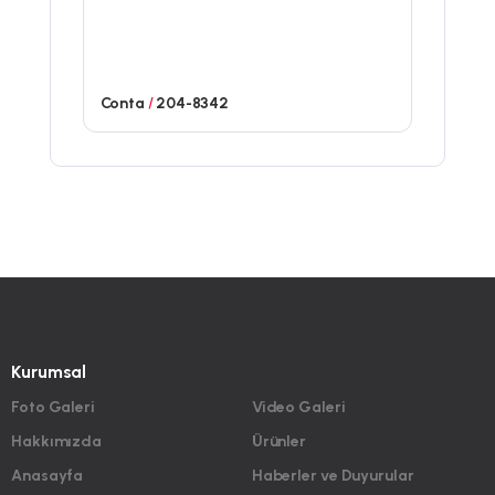
Conta
/
204-8342
Kurumsal
Foto Galeri
Video Galeri
Hakkımızda
Ürünler
Anasayfa
Haberler ve Duyurular