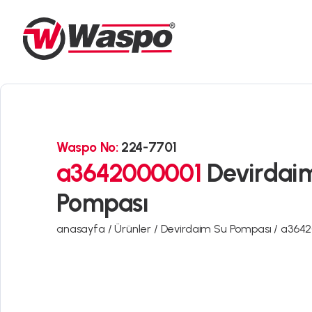
Waspo No:
224-7701
a3642000001
Devirdai
Pompası
anasayfa /
Ürünler /
Devirdaim Su Pompası /
a3642