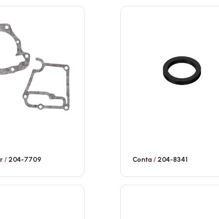
ar
/
204-7709
Conta
/
204-8341