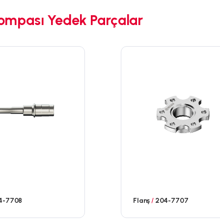
ompası Yedek Parçalar
4-7708
Flanş
/
204-7707