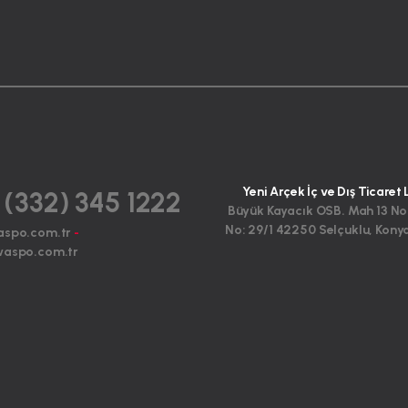
Yeni Arçek İç ve Dış Ticaret 
 (332) 345 1222
Büyük Kayacık OSB. Mah 13 No
No: 29/1 42250 Selçuklu, Kony
aspo.com.tr
-
aspo.com.tr