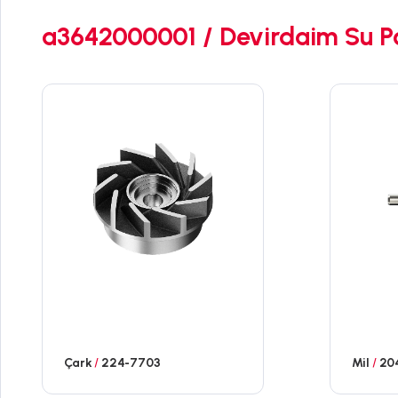
a3642000001 / Devirdaim Su P
Çark
/
224-7703
Mil
/
20