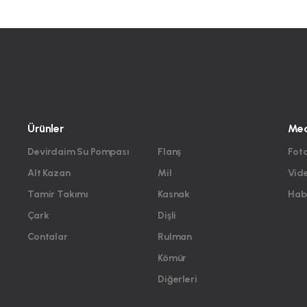
Ürünler
Me
Devirdaim Su Pompası
Flanş
Foto
Alt Kazan
Mil
Vid
Tamir Takımı
Kasnak
Habe
Çark
Dişli
Contalar
Rulman
Kömür
Diğerleri