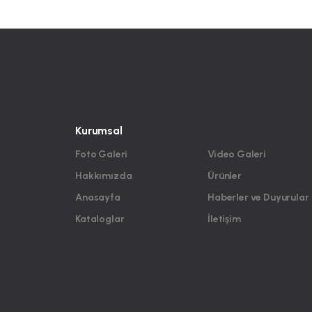
Kurumsal
Foto Galeri
Video Galeri
Hakkımızda
Ürünler
Anasayfa
Haberler ve Duyurular
Kataloglar
İletişim