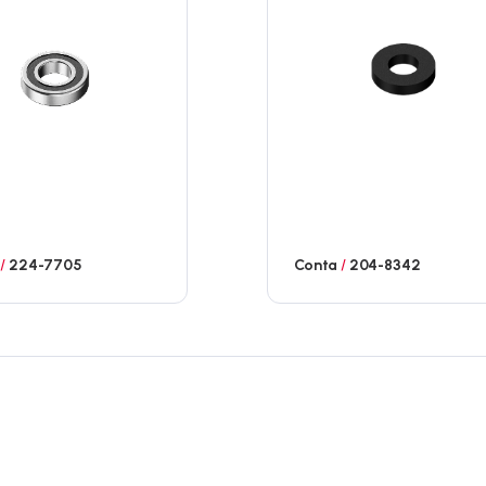
n
/
224-7705
Conta
/
204-8342