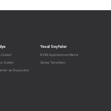
dya
Yasal Sayfalar
 Galeri
KVKK Aydınlatma Metni
eo Galeri
Çerez Tercihleri
rler ve Duyurular