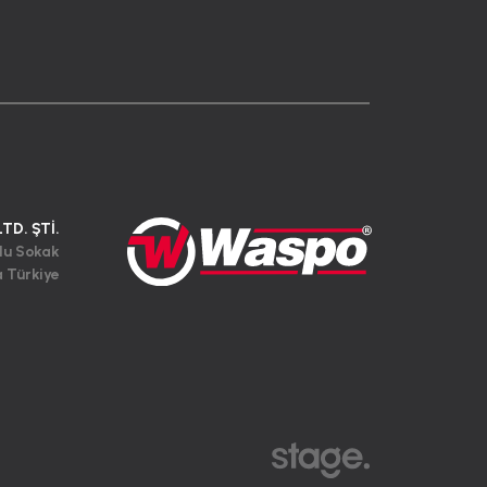
LTD. ŞTİ.
lu Sokak
a Türkiye