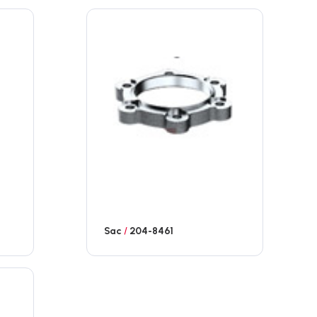
Sac
/
204-8461