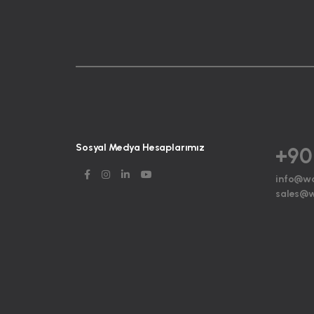
Sosyal Medya Hesaplarımız
+90
info@w
sales@w