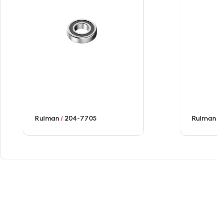
Rulman
/
204-7705
Rulma